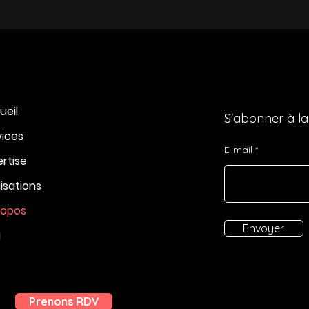
ueil
S'abonner à la
vices
E-mail
ertise
isations
ropos
Envoyer
g
Prenons RDV