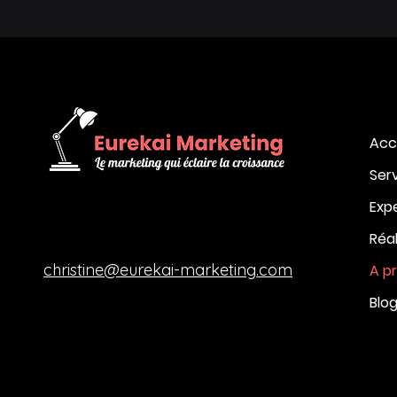
Acc
Ser
Exp
Réal
christine@eurekai-marketing.com
A p
Blo