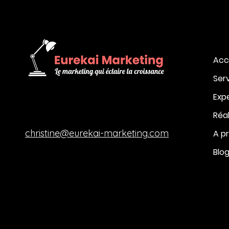
Acc
Ser
Exp
Réal
christine@eurekai-marketing.com
A p
Blo