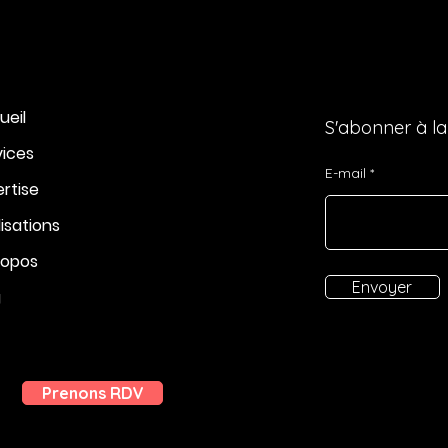
ueil
S'abonner à la
vices
E-mail
ertise
isations
ropos
Envoyer
g
Prenons RDV