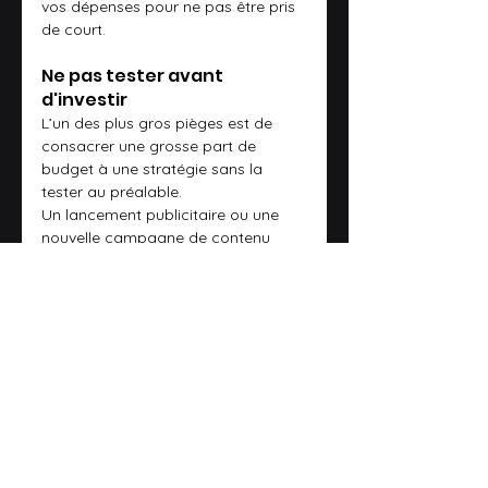
vos dépenses pour ne pas être pris 
de court.
Ne pas tester avant 
d'investir
L’un des plus gros pièges est de 
consacrer une grosse part de 
budget à une stratégie sans la 
tester au préalable. 
Un lancement publicitaire ou une 
nouvelle campagne de contenu 
peut être coûteux si mal exécuté. 
Testez toujours en petit comité 
avant de déployer massivement. 
Par exemple, lancez une campagne 
PPC avec un petit budget pour 
vérifier si votre message résonne 
bien avec votre audience cible.
Ne pas penser multicanal
Mettre tous vos œufs dans le même 