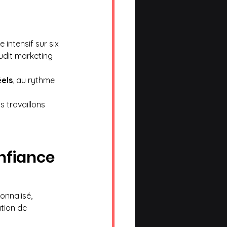
ntensif sur six 
udit marketing 
éels
, au rythme 
 travaillons 
nfiance 
nnalisé, 
ation de 