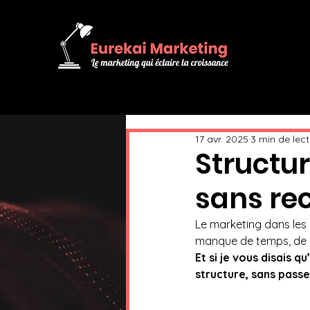
17 avr. 2025
3 min de lec
Structu
sans rec
Le marketing dans les
manque de temps, de m
Et si je vous disais q
structure, sans pass