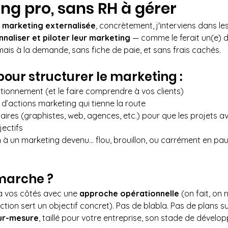
ng pro, sans RH à gérer
e marketing externalisée
, concrètement, j'interviens dans le
nnaliser et piloter leur marketing
 — comme le ferait un(e) d
mais à la demande, sans fiche de paie, et sans frais cachés.
pour structurer le marketing :
sitionnement (et le faire comprendre à vos clients)
 d’actions marketing qui tienne la route
taires (graphistes, web, agences, etc.) pour que les projets a
jectifs
 à un marketing devenu... flou, brouillon, ou carrément en pa
marche ?
 à vos côtés avec une 
approche opérationnelle
 (on fait, on 
tion sert un objectif concret). Pas de blabla. Pas de plans su
ur-mesure
, taillé pour votre entreprise, son stade de dévelo