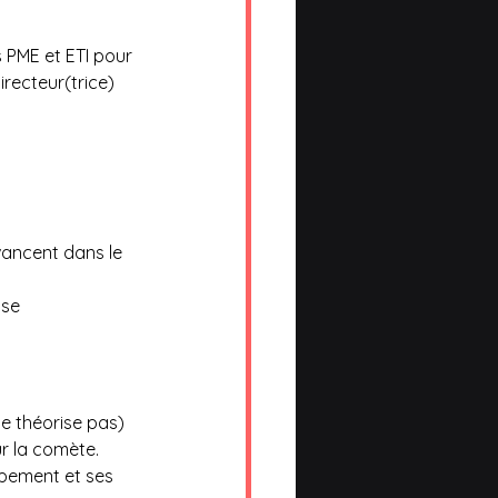
s PME et ETI pour 
irecteur(trice) 
vancent dans le 
use
ne théorise pas) 
r la comète. 
ppement et ses 