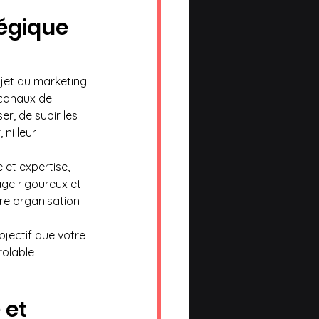
tégique 
ujet du marketing 
 canaux de 
r, de subir les 
ni leur 
 et expertise, 
age rigoureux et 
re organisation 
bjectif que votre 
olable !
 et 