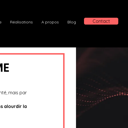
Contact
e
Réalisations
A propos
Blog
ME
té, mais par 
s alourdir la 