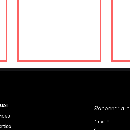
ueil
S'abonner à la
vices
Pourquoi votre PME ne
Pou
E-mail
génère pas assez de
con
ertise