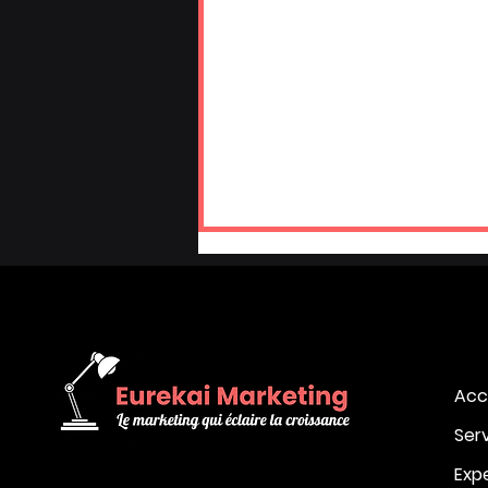
Acc
Ser
Directrice marketing
externalisée ou salariée
Exp